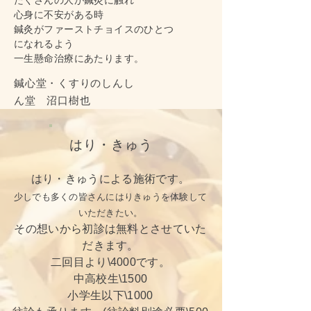
たくさんの人が鍼灸に触れ
心身に不安がある時
鍼灸がファーストチョイスのひとつ
になれるよう
一生懸命治療にあたります。
鍼心堂
・くすりのしんし
ん堂 沼口樹也
はり・きゅう
はり・きゅうによる施術です。
少しでも多くの皆さんにはりきゅうを体験して
いただきたい。
その想いから初診は無料とさせていた
だきます。
二回目より\4000です。
中高校生\1500
小学生以下\1000