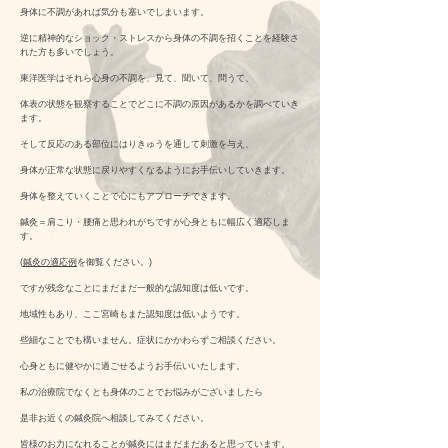
身体に不調があれば気分も塞いでしまいます。
逆に精神的なショック・ストレスから身体の不調を招くことを経験さ
れた方も多いでしょう。
東洋医学はそれら心身の不調を、見て、聞いて、問うて、
体表の状態を観察することでどこに不調の原因があるかを調べていき
ます。
そして反応のある部位にはりきゅうを通して刺激を与え、
身体が正常な状態に戻りやすくなるようにお手伝いしていきます。
身体を整えていくことで心にもアプローチできます。
鍼灸＝肩こり・腰痛と思われがちですが心身ともに幅広く適応しま
す。
(
鍼灸の適応例
を御覧ください。)
ですが残念なことにまだまだ一般的な認知度は低いです。
地域性もあり、ここ宮崎もまた認知度は低いようです。
些細なことでも構いません。症状にかかわらずご相談ください。
心身ともに健やかに過ごせるようお手伝いいたします。
私の治療院でなくとも身体のことでお悩みがございましたら
是非お近くの鍼灸院へ相談してみてください。
皆様のお力になれることが鍼灸にはまだまだあると思っています。